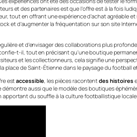
s expériences ont été des occasions de tester le format
eurs et des partenaires est que l’offre est à la fois lu
aleur, tout en offrant une expérience d’achat agréable e
k et d’augmenter la fréquentation sur son site Interne
régulière et d’envisager des collaborations plus profond
 confie-t-il, tout en précisant qu’une boutique permane
isiteurs et les collectionneurs, cela signifie une perspe
 la place de Saint-Étienne dans le paysage du football et
fre est
accessible
, les pièces racontent
des histoires
e
ène démontre aussi que le modèle des boutiques éphémè
apportant du souffle à la culture footballistique locale