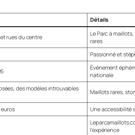
Détails
Le Parc à maillots
et rues du centre
rares
Passionné et stép
Événement éphémè
26
nationale
osées, des modèles introuvables
Maillots rares, sto
 euros
Une accessibilité
Leparcamaillots.c
l’expérience