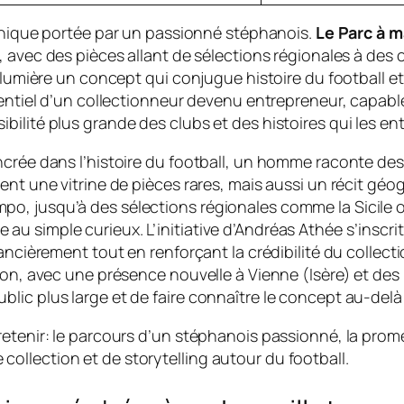
 unique portée par un passionné stéphanois.
Le Parc à m
s, avec des pièces allant de sélections régionales à de
n lumière un concept qui conjugue histoire du football 
tentiel d’un collectionneur devenu entrepreneur, capabl
ilité plus grande des clubs et des histoires qui les en
crée dans l’histoire du football, un homme raconte des h
ent une vitrine de pièces rares, mais aussi un récit géo
, jusqu’à des sélections régionales comme la Sicile ou
u simple curieux. L’initiative d’Andréas Athée s’inscr
nancièrement tout en renforçant la crédibilité du collect
sion, avec une présence nouvelle à Vienne (Isère) et de
lic plus large et de faire connaître le concept au-delà
tenir: le parcours d’un stéphanois passionné, la promess
llection et de storytelling autour du football.