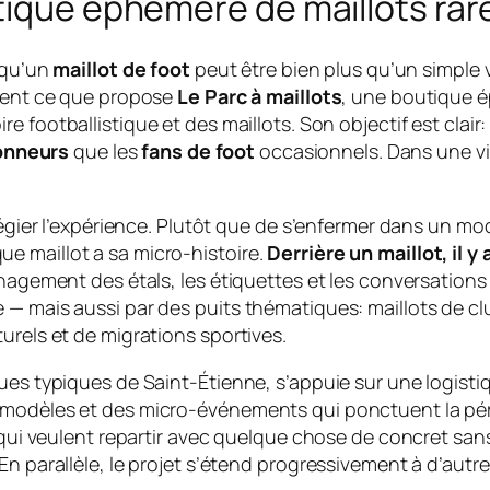
tique éphémère de maillots rar
s qu’un
maillot de foot
peut être bien plus qu’un simple 
ement ce que propose
Le Parc à maillots
, une boutique 
re footballistique et des maillots. Son objectif est clair
onneurs
que les
fans de foot
occasionnels. Dans une vil
ilégier l’expérience. Plutôt que de s’enfermer dans un 
e maillot a sa micro-histoire.
Derrière un maillot, il 
nagement des étals, les étiquettes et les conversations 
— mais aussi par des puits thématiques: maillots de clu
urels et de migrations sportives.
ues typiques de Saint-Étienne, s’appuie sur une logisti
 modèles et des micro-événements qui ponctuent la péri
 qui veulent repartir avec quelque chose de concret sans
En parallèle, le projet s’étend progressivement à d’autre